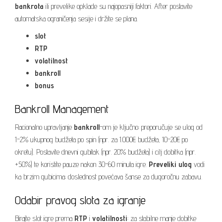
bankrota
ili prevelike opklade su najopasniji faktori. After postavite
automatska ograničenja sesije i držite se plana.
slot
RTP
volatilnost
bankroll
bonus
Bankroll Management
Racionalno upravljanje
bankroll
-om je ključno: preporučuje se ulog od
1-2% ukupnog budžeta po spin (npr. za 1.000€ budžeta, 10-20€ po
okretu). Postavite dnevni gubitak (npr. 20% budžeta) i cilj dobitka (npr.
+50%) te koristite pauze nakon 30-60 minuta igre.
Preveliki ulog
vodi
ka brzim gubicima; doslednost povećava šanse za dugoročnu zabavu.
Odabir pravog slota za igranje
Birajte slot igre prema
RTP
i
volatilnosti
: za stabilne manje dobitke