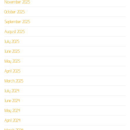
November 2025
October 2025
September 2025
August 2025
July 2025
June 2025
May 2025
April 2025
March 2025
July 2024
June 2024
May 2024
April 2024