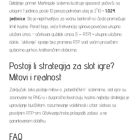
Detaljnije, primer Martingale sistema ilustruje opasnost: počevši sa
ulogom 1 jedinica, posle 10 poraza potreban ulog je 2^10 =
1.024
jedinice
, što je neprihvatljivo za većinu bankroll-a i često premašuje
limit kazina. Pored toga, veća frekvencija spinova povećava ukupno
uloženi iznos – očekivani gubitak iznosi (1 − RTP) × ukupno uloženo;
dakle, “aktivnije” igranje bez promena RTP vodi većim prosečnim
gubicima uprkos kratkoročnim dobicima.
Postoji li strategija za slot igre?
Mitovi i realnost
Zaključak: Iako postoje mitovi o „pobedničkim“ sistemima, slot igre su
zasnovane na RNG-u i dugoročno favorizuju kazino; najbolja strategija je
upravljanje budžetom, razumevanje volatilnosti i izbor slotova sa
povoljnim RTP-om. Očekivanja treba prilagoditi zabavi, a ne
garantovanom dobitku.
FAQ