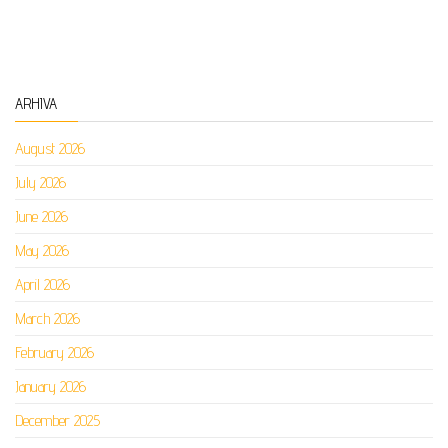
ARHIVA
August 2026
July 2026
June 2026
May 2026
April 2026
March 2026
February 2026
January 2026
December 2025