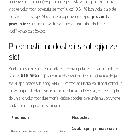
podesive linije omogućavaju smanjenje troškova po spinu; za slotove
visoke volatilnosti savetuju se manji ulozi (0,5-1% bankrola) da biste
izdržali duže sesije. Ako ciljate progresivni džekpot,
proverite
pravila igre
jer mnogi zahtijevaju maksimalni ulog da bi se
kvalifikovao za džekpot.
Prednosti i nedostaci strategija za
slot
Analizom konkretnih faktora lako se razaznaju koristi i rizici: od izbora
slot sa
RTP 96%+
koji smanjuje očekivani gubitak, do činjenice da je
svaki spin nezavisan zbog RNG-a. Primeti se i kako volatilnost određuje
frekvenciju dobitaka – visokovolatilni slotovi nude velike, ali retke isplate,
dok niska volatilnost daje manje, češće dobitke; sve utiče na upravljanje
budžetom i dugoročnu strategiju igre.
Prednosti
Nedostaci
Svaki spin je nezavisan
Bolje upravljanje novcem i session