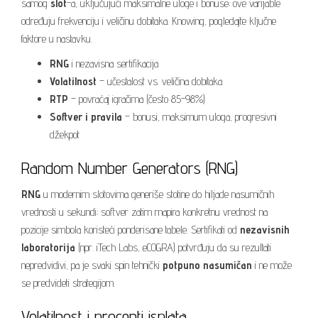
samog
slot
-a, uključujući maksimalne uloge i bonuse; ove varijable
određuju frekvenciju i veličinu dobitaka. Knowing, pogledajte ključne
faktore u nastavku.
RNG
i nezavisna sertifikacija
Volatilnost
– učestalost vs. veličina dobitaka
RTP
– povraćaj igračima (često 85-98%)
Softver i pravila
– bonusi, maksimum uloga, progresivni
džekpot
Random Number Generators (RNG)
RNG
u modernim slotovima generiše stotine do hiljade nasumičnih
vrednosti u sekundi; softver zatim mapira konkretnu vrednost na
pozicije simbola koristeći ponderisane tabele. Sertifikati od
nezavisnih
laboratorija
(npr. iTech Labs, eCOGRA) potvrđuju da su rezultati
nepredvidivi, pa je svaki spin tehnički
potpuno nasumičan
i ne može
se predvideti strategijom.
Volatilnost i procenti isplata