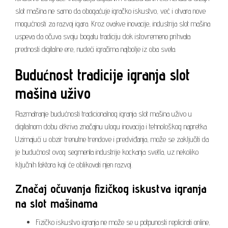
slot mašina ne samo da obogaćuje igračko iskustvo, već i otvara nove
mogućnosti za razvoj igara. Kroz ovakve inovacije, industrija slot mašina
uspeva da očuva svoju bogatu tradiciju dok istovremeno prihvata
prednosti digitalne ere, nudeći igračima najbolje iz oba sveta.
Budućnost tradicije igranja slot
mašina uživo
Razmatranje budućnosti tradicionalnog igranja slot mašina uživo u
digitalnom dobu otkriva značajnu ulogu inovacija i tehnološkog napretka.
Uzimajući u obzir trenutne trendove i predviđanja, može se zaključiti da
je budućnost ovog segmenta industrije kockanja svetla, uz nekoliko
ključnih faktora koji će oblikovati njen razvoj.
Značaj očuvanja fizičkog iskustva igranja
na slot mašinama
Fizičko iskustvo igranja ne može se u potpunosti replicirati online,