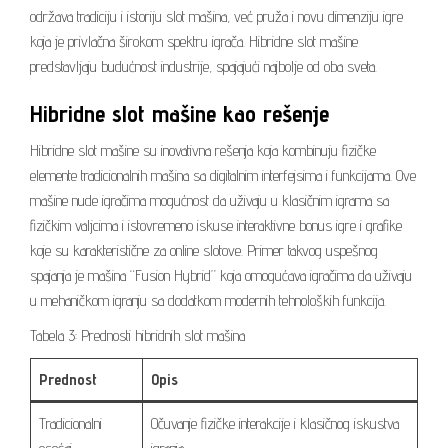
održava tradiciju i istoriju slot mašina, već pruža i novu dimenziju igre
koja je privlačna širokom spektru igrača. Hibridne slot mašine
predstavljaju budućnost industrije, spajajući najbolje od oba sveta.
Hibridne slot mašine kao rešenje
Hibridne slot mašine su inovativna rešenja koja kombinuju fizičke
elemente tradicionalnih mašina sa digitalnim interfejsima i funkcijama. Ove
mašine nude igračima mogućnost da uživaju u klasičnim igrama sa
fizičkim valjcima i istovremeno iskuse interaktivne bonus igre i grafike
koje su karakteristične za online slotove. Primer takvog uspešnog
spajanja je mašina “Fusion Hybrid” koja omogućava igračima da uživaju
u mehaničkom igranju sa dodatkom modernih tehnoloških funkcija.
Tabela 3: Prednosti hibridnih slot mašina
Prednost
Opis
Tradicionalni
Očuvanje fizičke interakcije i klasičnog iskustva