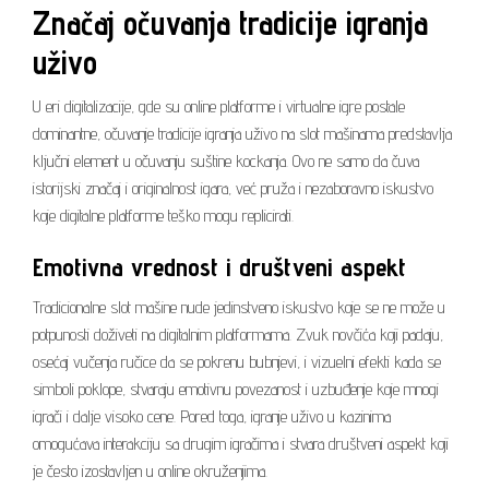
Značaj očuvanja tradicije igranja
uživo
U eri digitalizacije, gde su online platforme i virtualne igre postale
dominantne, očuvanje tradicije igranja uživo na slot mašinama predstavlja
ključni element u očuvanju suštine kockanja. Ovo ne samo da čuva
istorijski značaj i originalnost igara, već pruža i nezaboravno iskustvo
koje digitalne platforme teško mogu replicirati.
Emotivna vrednost i društveni aspekt
Tradicionalne slot mašine nude jedinstveno iskustvo koje se ne može u
potpunosti doživeti na digitalnim platformama. Zvuk novčića koji padaju,
osećaj vučenja ručice da se pokrenu bubnjevi, i vizuelni efekti kada se
simboli poklope, stvaraju emotivnu povezanost i uzbuđenje koje mnogi
igrači i dalje visoko cene. Pored toga, igranje uživo u kazinima
omogućava interakciju sa drugim igračima i stvara društveni aspekt koji
je često izostavljen u online okruženjima.