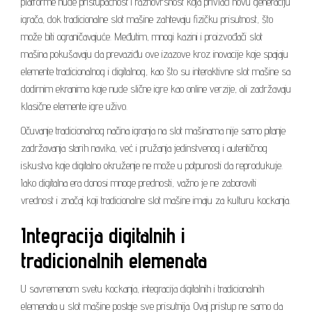
platforme nude pristupačnost i raznovrsnost koja privlači novu generaciju
igrača, dok tradicionalne slot mašine zahtevaju fizičku prisutnost, što
može biti ograničavajuće. Međutim, mnogi kazini i proizvođači slot
mašina pokušavaju da prevaziđu ove izazove kroz inovacije koje spajaju
elemente tradicionalnog i digitalnog, kao što su interaktivne slot mašine sa
dodirnim ekranima koje nude slične igre kao online verzije, ali zadržavaju
klasične elemente igre uživo.
Očuvanje tradicionalnog načina igranja na slot mašinama nije samo pitanje
zadržavanja starih navika, već i pružanja jedinstvenog i autentičnog
iskustva koje digitalno okruženje ne može u potpunosti da reprodukuje.
Iako digitalna era donosi mnoge prednosti, važno je ne zaboraviti
vrednost i značaj koji tradicionalne slot mašine imaju za kulturu kockanja.
Integracija digitalnih i
tradicionalnih elemenata
U savremenom svetu kockanja, integracija digitalnih i tradicionalnih
elemenata u slot mašine postaje sve prisutnija. Ovaj pristup ne samo da