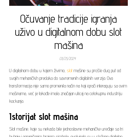
Očuvanje tradicije igranja
uživo u digitalnom dobu slot
mašina
03/25/2024
U digitalnom dobu u kojem živimo,
slot
mašine su prošle dug put od
svojih mehaničkih predaka do savremenih digitalnih verzija. Ova
transformacija nije samo promenila način na koji igrači interaguju sa ovim
mašinama, već je takođe imala značajan uticaj na celokupnu industriju
kockanja.
Istorijat slot mašina
Slot mašine, koje su nekada bile jednostavne mehaničke uređaje sa tri
bubnja i ograničenim brojem simbola, evoluirale su u složene digitalne