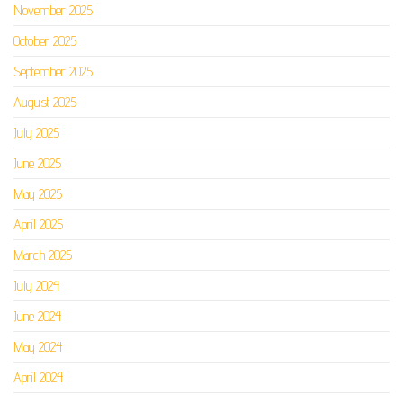
November 2025
October 2025
September 2025
August 2025
July 2025
June 2025
May 2025
April 2025
March 2025
July 2024
June 2024
May 2024
April 2024