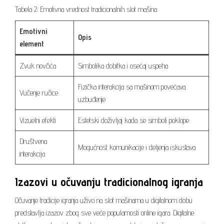
Tabela 2: Emotivna vrednost tradicionalnih slot mašina
Emotivni
Opis
element
Zvuk novčića
Simbolika dobitka i osećaj uspeha
Fizička interakcija sa mašinom povećava
Vučenje ručice
uzbuđenje
Vizuelni efekti
Estetski doživljaj kada se simboli poklope
Društvena
Mogućnost komunikacije i deljenja iskustava
interakcija
Izazovi u očuvanju tradicionalnog igranja
Očuvanje tradicije igranja uživo na slot mašinama u digitalnom dobu
predstavlja izazov zbog sve veće popularnosti online igara. Digitalne