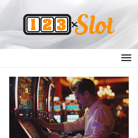
123XSLOT
123xslot blog