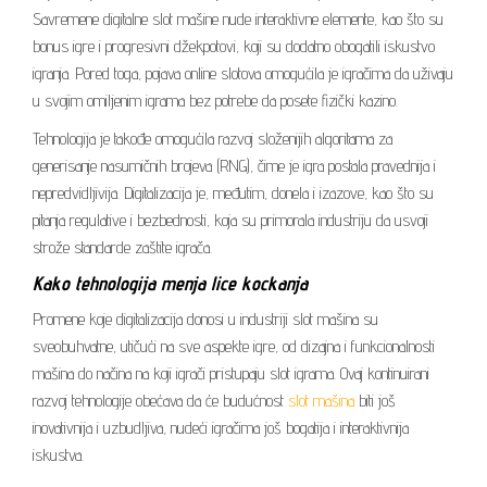
Savremene digitalne slot mašine nude interaktivne elemente, kao što su
bonus igre i progresivni džekpotovi, koji su dodatno obogatili iskustvo
igranja. Pored toga, pojava online slotova omogućila je igračima da uživaju
u svojim omiljenim igrama bez potrebe da posete fizički kazino.
Tehnologija je takođe omogućila razvoj složenijih algoritama za
generisanje nasumičnih brojeva (RNG), čime je igra postala pravednija i
nepredvidljivija. Digitalizacija je, međutim, donela i izazove, kao što su
pitanja regulative i bezbednosti, koja su primorala industriju da usvoji
strože standarde zaštite igrača.
Kako tehnologija menja lice kockanja
Promene koje digitalizacija donosi u industriji slot mašina su
sveobuhvatne, utičući na sve aspekte igre, od dizajna i funkcionalnosti
mašina do načina na koji igrači pristupaju slot igrama. Ovaj kontinuirani
razvoj tehnologije obećava da će budućnost
slot mašina
biti još
inovativnija i uzbudljiva, nudeći igračima još bogatija i interaktivnija
iskustva.