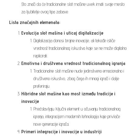
što znači da će tradicionalne slot mašine uvek imati svoje mesto
za ljubitelje ovog tipa zabave.
Lista značajnih elemenata:
Evolucija slot mašina i uticaj digitalizacije
Digitalizacija donosi brojne inovacije, ali takođe ističe
vrednost tradicionalnog iskustva koje se ne može digitalno
replicirati.
Emotivna i društvena vrednost tradicionalnog igranja
Tradicionalne slot mašine nude jedinstveno emocionalno i
društveno iskustvo, zbog čega ih mnogi igrači i dalje
preferiraju.
Hibridne slot mašine kao most između tradicije i
inovacije
Predstavljaju ključni element u očuvanju tradicionalnog
igranja, integracijom modernih tehnologija koje privlače
nove generacije igrača.
Primeri integracije i inovacije u industriji