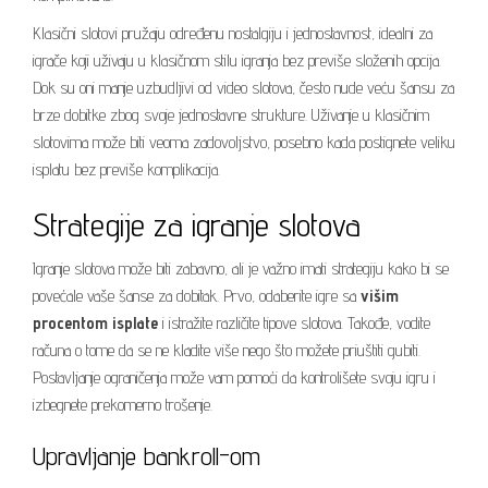
Klasični slotovi pružaju određenu nostalgiju i jednostavnost, idealni za
igrače koji uživaju u klasičnom stilu igranja bez previše složenih opcija.
Dok su oni manje uzbudljivi od video slotova, često nude veću šansu za
brze dobitke zbog svoje jednostavne strukture. Uživanje u klasičnim
slotovima može biti veoma zadovoljstvo, posebno kada postignete veliku
isplatu bez previše komplikacija.
Strategije za igranje slotova
Igranje slotova može biti zabavno, ali je važno imati strategiju kako bi se
povećale vaše šanse za dobitak. Prvo, odaberite igre sa
višim
procentom isplate
i istražite različite tipove slotova. Takođe, vodite
računa o tome da se ne kladite više nego što možete priuštiti gubiti.
Postavljanje ograničenja može vam pomoći da kontrolišete svoju igru i
izbegnete prekomerno trošenje.
Upravljanje bankroll-om