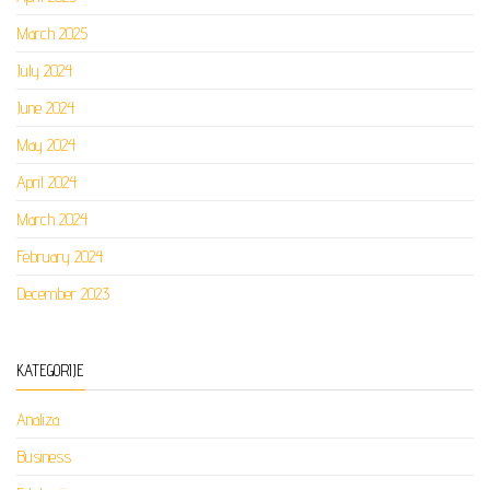
March 2025
July 2024
June 2024
May 2024
April 2024
March 2024
February 2024
December 2023
KATEGORIJE
Analiza
Business