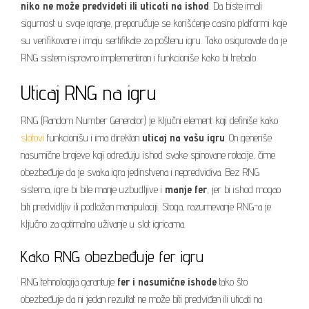
niko ne može predvideti ili uticati na ishod
. Da biste imali
sigurnost u svoje igranje, preporučuje se korišćenje casino platformi koje
su verifikovane i imaju sertifikate za poštenu igru. Tako osiguravate da je
RNG sistem ispravno implementiran i funkcioniše kako bi trebalo.
Uticaj RNG na igru
RNG (Random Number Generator) je ključni element koji definiše kako
slotovi
funkcionišu i ima direktan
uticaj na vašu igru
. On generiše
nasumične brojeve koji određuju ishod svake spinovane rotacije, čime
obezbeđuje da je svaka igra jedinstvena i nepredvidiva. Bez RNG
sistema, igre bi bile manje uzbudljive i
manje fer
, jer bi ishod mogao
biti predvidljiv ili podložan manipulaciji. Stoga, razumevanje RNG-a je
ključno za optimalno uživanje u slot igricama.
Kako RNG obezbeđuje fer igru
RNG tehnologija garantuje
fer i nasumične ishode
tako što
obezbeđuje da ni jedan rezultat ne može biti predviđen ili uticati na