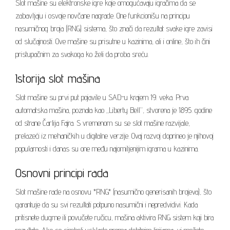
Slot mašine su elektronske igre koje omogućavaju igračima da se
zabavljaju i osvoje novčane nagrade. One funkcionišu na principu
nasumičnog broja (RNG) sistema, što znači da rezultat svake igre zavisi
od slučajnosti. Ove mašine su prisutne u kazinima, ali i online, što ih čini
pristupačnim za svakoga ko želi da proba sreću.
Istorija slot mašina
Slot mašine su prvi put pojavile u SAD-u krajem 19. veka. Prva
automatska mašina, poznata kao „Liberty Bell“, stvorena je 1895. godine
od strane Čarlija Fajra. S vremenom su se slot mašine razvijale,
prelazeći iz mehaničkih u digitalne verzije. Ovaj razvoj doprineo je njihovoj
popularnosti i danas su one među najomiljenijim igrama u kazinima.
Osnovni principi rada
Slot mašine rade na osnovu *RNG* (nasumično generisanih brojeva), što
garantuje da su svi rezultati potpuno nasumični i nepredvidivi. Kada
pritisnete dugme ili povučete ručicu, mašina aktivira RNG sistem koji bira