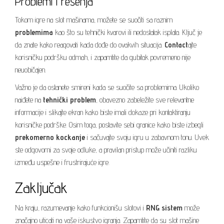
Problemi i rešenja
Tokom igre na slot mašinama, možete se suočiti sa raznim
problemima
kao što su tehnički kvarovi ili nedostatak isplata. Ključ je
da znate kako reagovati kada dođe do ovakvih situacija.
Contact
ajte
korisničku podršku odmah, i zapamtite da gubitak povremeno nije
neuobičajen.
Važno je da ostanete smireni kada se suočite sa problemima. Ukoliko
naiđete na
tehnički problem
, obavezno zabeležite sve relevantne
informacije i slikajte ekran kako biste imali dokaze pri kontaktiranju
korisničke podrške. Osim toga, postavite sebi granice kako biste izbegli
prekomerno kockanje
i sačuvajte svoju igru u zabavnom tonu. Uvek
ste odgovorni za svoje odluke, a pravilan pristup može učiniti razliku
između uspešne i frustrirajuće igre.
Zaključak
Na kraju, razumevanje kako funkcionišu slotovi i
RNG sistem
može
značajno uticati na vaše iskustvo igranja. Zapamtite da su slot mašine