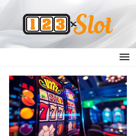
123XSLOT
123xslot blog