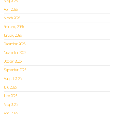
May 2026
April 2026
March 2026
February 2026
January 2026
December 2025
November 2025
October 2025
September 2025
August 2025
July 2025
June 2025
May 2025
April 2025