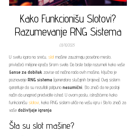
Kako Funkcionišu Slotovi?
Razumevanje RNG Sistema
03/10/2025
U svetu igara na sreću,
slot
mašine zauzimaju posebno mesto,
privlačeći milijone igrača širom sveta. Da biste bolje razumeli kako vaše
šanse za dobitak
zavise od načina rada ovih mašina, ključno je
poznavanje
RNG sistema
(generatora slučajnih brojeva). Ovaj sistem
garantuje da su rezultati potpuno
nasumični
, što znači da ne postoji
način da unapred predvidite ishod. U ovom postu, istražićemo kako
funkcionišu
slotovi
, kako RNG sistem utiče na vašu igru i šta to znači za
vaše
doživljaje igranja
.
Šta su slot mašine?